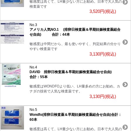
敏感度は高くて、LH量少ない方にお勧め。日本で大人気の
検査薬です
3,520円(税込)
No.3
アメリカ人気NO.1 (排卵日検査薬＆早期妊娠検査薬組合
せ自由) 合計：44本
敏感度は中間だから、最も使いやすく、判定結果の分かり
やすい検査薬です
3,130円(税込)
No.4
DAVID 排卵日検査薬＆早期妊娠検査薬組合せ自由)
合計：55本
敏感度はWONDFOより低い、LH量多めの方にお勧め。カ
ナダの技術で人気な検査薬です。
3,130円(税込)
No.5
Wondfo(排卵日検査薬＆早期妊娠検査薬組合せ自由)合計：
60本
敏感度は高くて、LH量少ない方にお勧め。日本で大人気の