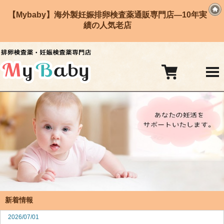
【Mybaby】海外製妊娠排卵検査薬通販専門店―10年実
績の人気老店
新着情報
2026/07/01