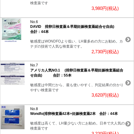
検査薬です
3,980円(税込)
No.6
DAVID 排卵日検査薬＆早期妊娠検査薬組合せ自由)
合計：44本
敏感度はWONDFOより低い、LH量多めの方にお勧め。カ
ナダの技術で人気な検査薬です。
2,730円(税込)
No.7
アメリカ人気NO.1 (排卵日検査薬＆早期妊娠検査薬組合
せ自由) 合計：55本
敏感度は中間だから、最も使いやすく、判定結果の分かり
やすい検査薬です
3,620円(税込)
No.8
Wondfo(排卵検査薬42本+妊娠検査薬2本 合計：44本
敏感度は高くて、LH量少ない方にお勧め。日本で大人気の
検査薬です
3,220円(税込)