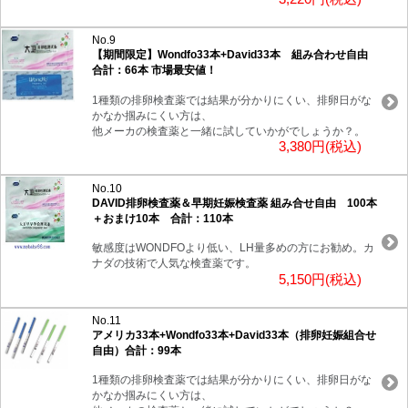
No.9
【期間限定】Wondfo33本+David33本 組み合わせ自由
合計：66本 市場最安値！
1種類の排卵検査薬では結果が分かりにくい、排卵日がな
かなか掴みにくい方は、
他メーカの検査薬と一緒に試していかがでしょうか？。
3,380円(税込)
No.10
DAVID排卵検査薬＆早期妊娠検査薬 組み合せ自由 100本
＋おまけ10本 合計：110本
敏感度はWONDFOより低い、LH量多めの方にお勧め。カ
ナダの技術で人気な検査薬です。
5,150円(税込)
No.11
アメリカ33本+Wondfo33本+David33本（排卵妊娠組合せ
自由）合計：99本
1種類の排卵検査薬では結果が分かりにくい、排卵日がな
かなか掴みにくい方は、