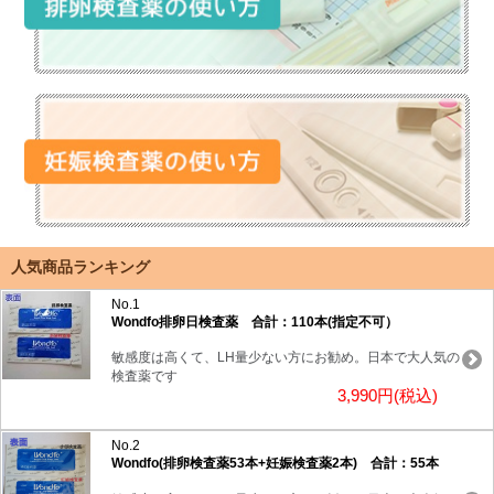
人気商品ランキング
No.1
Wondfo排卵日検査薬 合計：110本(指定不可）
敏感度は高くて、LH量少ない方にお勧め。日本で大人気の
検査薬です
3,990円(税込)
No.2
Wondfo(排卵検査薬53本+妊娠検査薬2本) 合計：55本