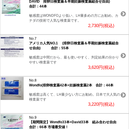
DAVID 排卵日検査薬＆早期妊娠検査薬組合せ自由)
合計：44本
敏感度はWONDFOより低い、LH量多めの方にお勧め。カ
ナダの技術で人気な検査薬です。
2,730円(税込)
No.7
アメリカ人気NO.1 (排卵日検査薬＆早期妊娠検査薬組合
せ自由) 合計：55本
敏感度は中間だから、最も使いやすく、判定結果の分かり
やすい検査薬です
3,620円(税込)
No.8
Wondfo(排卵検査薬42本+妊娠検査薬2本 合計：44本
敏感度は高くて、LH量少ない方にお勧め。日本で大人気の
検査薬です
3,220円(税込)
No.9
【期間限定】Wondfo33本+David33本 組み合わせ自由
合計：66本 市場最安値！