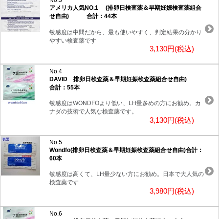
No.3
アメリカ人気NO.1 (排卵日検査薬＆早期妊娠検査薬組合
せ自由) 合計：44本
敏感度は中間だから、最も使いやすく、判定結果の分かり
やすい検査薬です
3,130円(税込)
No.4
DAVID 排卵日検査薬＆早期妊娠検査薬組合せ自由)
合計：55本
敏感度はWONDFOより低い、LH量多めの方にお勧め。カ
ナダの技術で人気な検査薬です。
3,130円(税込)
No.5
Wondfo(排卵日検査薬＆早期妊娠検査薬組合せ自由)合計：
60本
敏感度は高くて、LH量少ない方にお勧め。日本で大人気の
検査薬です
3,980円(税込)
No.6