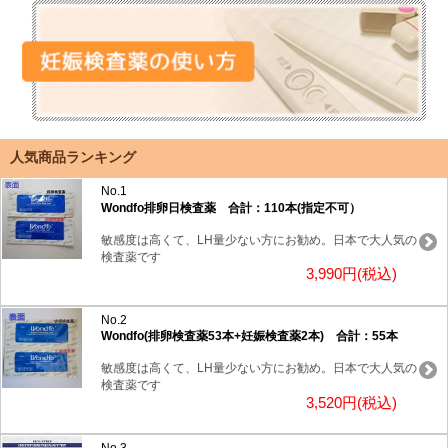
人気商品ランキング
No.1
Wondfo排卵日検査薬 合計：110本(指定不可）
敏感度は高くて、LH量少ない方にお勧め。日本で大人気の
検査薬です
3,990円(税込)
No.2
Wondfo(排卵検査薬53本+妊娠検査薬2本) 合計：55本
敏感度は高くて、LH量少ない方にお勧め。日本で大人気の
検査薬です
3,520円(税込)