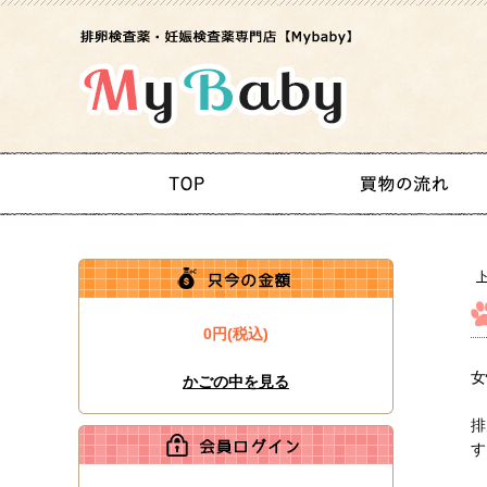
0円(税込)
女
かごの中を見る
排
す