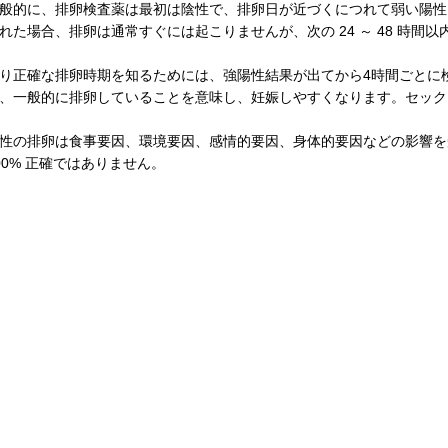
般的に、排卵検査薬は最初は陰性で、排卵日が近づくにつれて弱い陽性
れた場合、排卵は通常すぐには起こりませんが、次の 24 ～ 48 時間
り正確な排卵時期を知るためには、強陽性結果が出てから4時間ごとに
、一般的に排卵していることを意味し、妊娠しやすくなります。セック
性の排卵は食事要因、環境要因、感情的要因、身体的要因などの影響を
00% 正確ではありません。