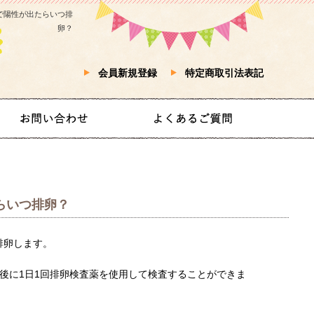
査薬で陽性が出たらいつ排
卵？
会員新規登録
特定商取引法表記
たらいつ排卵？
排卵します。
後に1日1回排卵検査薬を使用して検査することができま