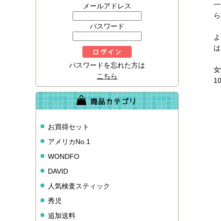
一
メールアドレス
ら
パスワード
よ
は
パスワードを忘れた方は
女
こちら
1
お買得セット
アメリカNo.1
WONDFO
DAVID
人気検査スティック
秀児
追加送料